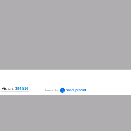
Visitors:
394,516