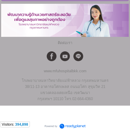
ติดต่อเรา
www.mfuhospitalbkk.com
โรงพยาบาลมหาวิทยาลัยแม่ฟ้าหลวง กรุงเทพมหานคร
38/11-13 อาคารอโศกเพลส ถนนอโศก สุขุมวิท 21
แขวงคลองเตยเหนือ เขตวัฒนา
กรุงเทพฯ 10110 โทร.02-664-4360
Visitors:
394,898