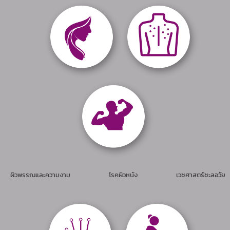
ผิวพรรณและความงาม โรคผิวหนัง เวชศาสตร์ชะลอวัย