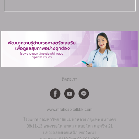
ติดต่อเรา
www.mfuhospitalbkk.com
โรงพยาบาลมหาวิทยาลัยแม่ฟ้าหลวง กรุงเทพมหานคร
38/11-13 อาคารอโศกเพลส ถนนอโศก สุขุมวิท 21
แขวงคลองเตยเหนือ เขตวัฒนา